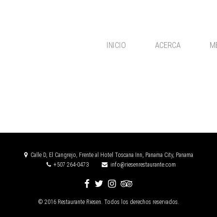
INICIO
ACERCA
M
Calle D, El Cangrejo, Frente al Hotel Toscana Inn, Panama City, Panama
+507 264-0473
info@riesenrestaurante.com
© 2016 Restaurante Riesen. Todos los derechos reservados.