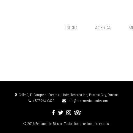
INICIO
ACERCA
M
Calle D, El Cangrejo, Frente al Hotel Toscana Inn, Panama City, Panama
+507 264-0473
info@riesenrestaurante.com
© 2016 Restaurante Riesen. Todos los derechos reservados.